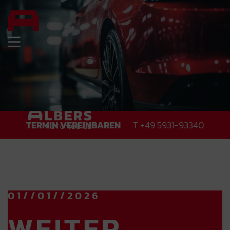
TERMIN VEREINBAREN
T +49 5931-93340
REPARATUR
01//01//2026
PRÜFUNGEN
WEITER