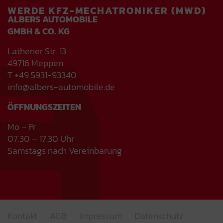
WERDE KFZ-MECHATRONIKER (MWD)
ALBERS AUTOMOBILE
GMBH & CO. KG
Lathener Str. 13
49716 Meppen
T +49 5931-93340
info@albers-automobile.de
ÖFFNUNGSZEITEN
Mo – Fr
07.30 – 17.30 Uhr
Samstags nach Vereinbarung
Kontakt
AGB
Impressum
Datenschutz